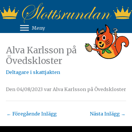
Hoppa
till
innehåll
Meny
Alva Karlsson på
Övedskloster
Deltagare i skattjakten
Den 04/08/2023 var Alva Karlsson på Övedskloster
←
Föregående Inlägg
Nästa Inlägg
→