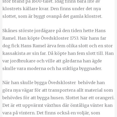
stor brand på 1600-talet. Idag finns bara lite av
klostrets källare kvar. Den finns under det nya
slottet, som är byggt ovanpå det gamla klostret.
Skånes störste jordägare på den tiden hette Hans
Ramel. Han köpte Övedskloster 1753. När hans far
dog fick Hans Ramel ärva fem olika slott och en stor
kassakista av sin far. Då köpte han fem slott till. Han
var jordbrukare och ville att gårdarna han ägde
skulle vara moderna och ha ståtliga byggnader.
När han skulle bygga Övedskloster behövde han
göra nya vägar för att transportera allt material som
behövdes för att bygga husen. Slottet har ett orangeri.
Det är ett uppvärmt växthus där ömtåliga växter kan
vara på vintern. Det finns också en voljär, som