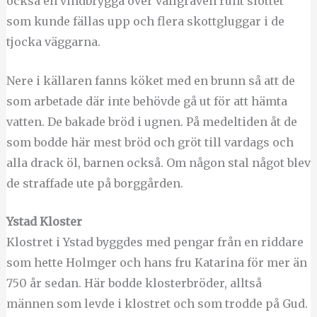
också en vindbrygga över vallgraven runt slottet
som kunde fällas upp och flera skottgluggar i de
tjocka väggarna.
Nere i källaren fanns köket med en brunn så att de
som arbetade där inte behövde gå ut för att hämta
vatten. De bakade bröd i ugnen. På medeltiden åt de
som bodde här mest bröd och gröt till vardags och
alla drack öl, barnen också. Om någon stal något blev
de straffade ute på borggården.
Ystad Kloster
Klostret i Ystad byggdes med pengar från en riddare
som hette Holmger och hans fru Katarina för mer än
750 år sedan. Här bodde klosterbröder, alltså
männen som levde i klostret och som trodde på Gud.