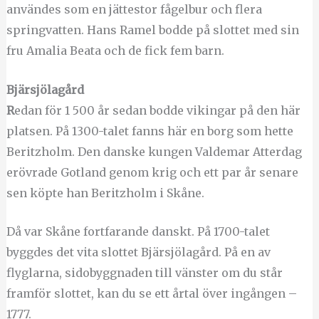
användes som en jättestor fågelbur och flera
springvatten. Hans Ramel bodde på slottet med sin
fru Amalia Beata och de fick fem barn.
Bjärsjölagård
R
edan för 1 500 år sedan bodde vikingar på den här
platsen. På 1300-talet fanns här en borg som hette
Beritzholm. Den danske kungen Valdemar Atterdag
erövrade Gotland genom krig och ett par år senare
sen köpte han Beritzholm i Skåne.
Då var Skåne fortfarande danskt. På 1700-talet
byggdes det vita slottet Bjärsjölagård. På en av
flyglarna, sidobyggnaden till vänster om du står
framför slottet, kan du se ett årtal över ingången –
1777.