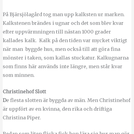
På Bjärsjölagård tog man upp kalksten ur marken.
Kalkstenen brändes i ugnar och det som blev kvar
efter uppvärmningen till nästan 1000 grader
kallades kalk. Kalk på den tiden var mycket viktigt
när man byggde hus, men också till att göra fina
mönster i taken, som kallas stuckatur. Kalkugnarna
som finns här används inte längre, men står kvar
som minnen.
Christinehof Slott
D
e flesta slotten är byggda av män. Men Christinehof
är uppfört av en kvinna, den rika och driftiga
Christina Piper.
Redan som liten flicka fick hon lära sig hur man gör