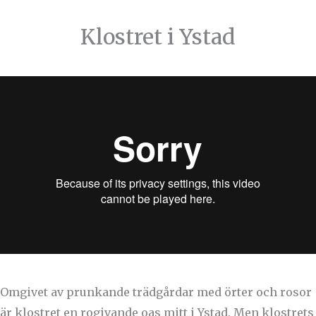
Klostret i Ystad
Omgivet av prunkande trädgårdar med örter och rosor
är klostret en rogivande oas mitt i Ystad. Men klostrets