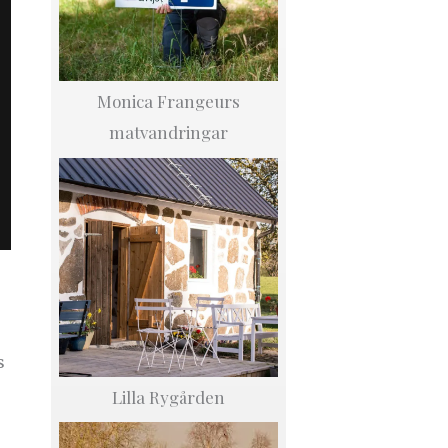
Monica Frangeurs
matvandringar
s
Lilla Rygården