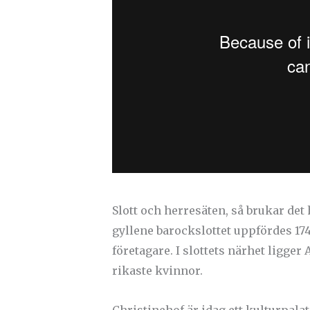
Slott och herresäten, så brukar det 
gyllene barockslottet uppfördes 174
företagare. I slottets närhet ligger
rikaste kvinnor.
Christinehof är idag ett kulturpala