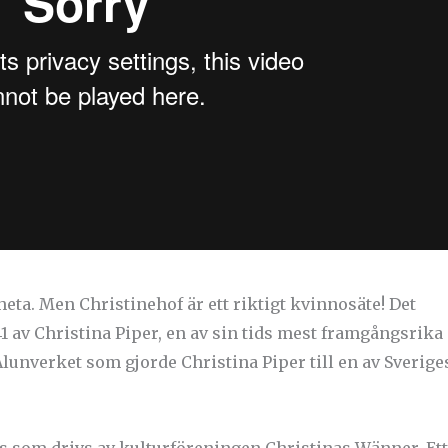
heta. Men Christinehof är ett riktigt kvinnosäte! Det
1 av Christina Piper, en av sin tids mest framgångsrika
 Alunverket som gjorde Christina Piper till en av Sverige
ts som drivs av kulturföreningen Christinas Wänner. Ett