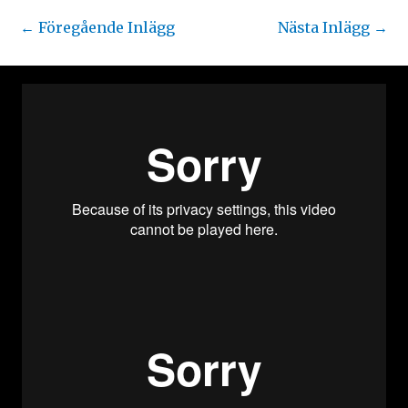
←
Föregående Inlägg
Nästa Inlägg
→