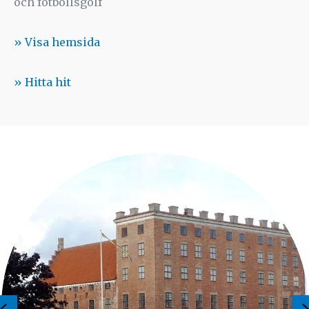
och fotbollsgolf
» Visa hemsida
» Hitta hit
Previous