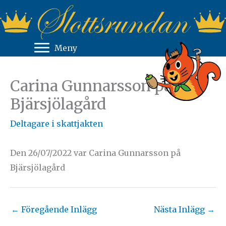
Hoppa
till
innehåll
Meny
Carina Gunnarsson på
Bjärsjölagård
Deltagare i skattjakten
Den 26/07/2022 var Carina Gunnarsson på
Bjärsjölagård
←
Föregående Inlägg
Nästa Inlägg
→