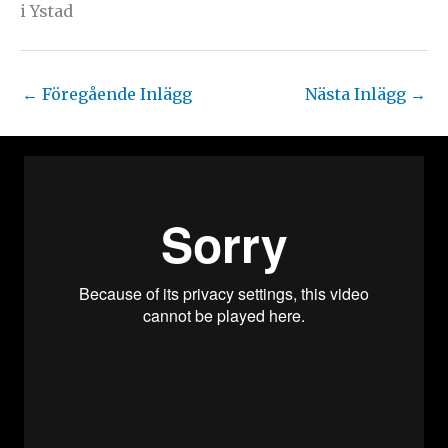
i Ystad
←
Föregående Inlägg
Nästa Inlägg
→