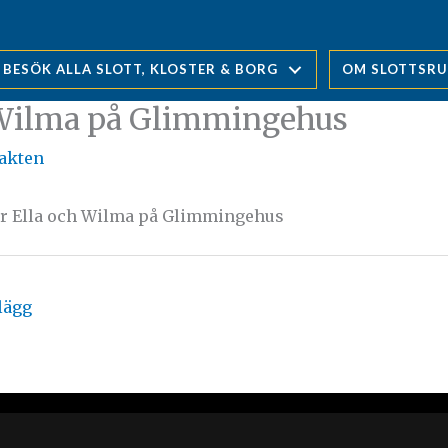
BESÖK ALLA SLOTT, KLOSTER & BORG
OM SLOTTSR
 Wilma på Glimmingehus
jakten
ar Ella och Wilma på Glimmingehus
lägg