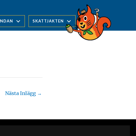
UNDAN
SKATTJAKTEN
Nästa Inlägg
→