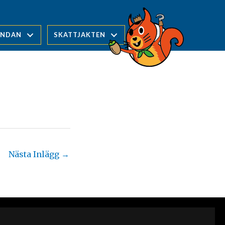
UNDAN
SKATTJAKTEN
Nästa Inlägg
→