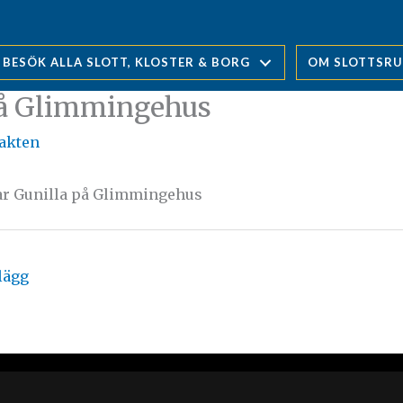
BESÖK ALLA SLOTT, KLOSTER & BORG
OM SLOTTSR
på Glimmingehus
jakten
ar Gunilla på Glimmingehus
lägg