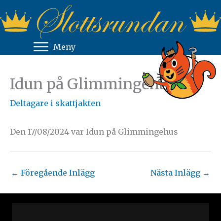
Hoppa
till
innehåll
Meny
Idun på Glimmingehus
Deltagare i skattjakten
Den 17/08/2024 var Idun på Glimmingehus
←
Föregående Inlägg
Nästa Inlägg
→