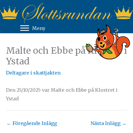
Hoppa
till
innehåll
Meny
Malte och Ebbe på Klostret i
Ystad
Deltagare i skattjakten
Den 25/10/2025 var Malte och Ebbe på Klostret i
Ystad
←
Föregående Inlägg
Nästa Inlägg
→