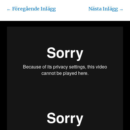
←
Föregående Inlägg
Nästa Inlägg
→