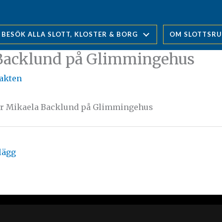
BESÖK ALLA SLOTT, KLOSTER & BORG
OM SLOTTSR
Backlund på Glimmingehus
jakten
var Mikaela Backlund på Glimmingehus
lägg