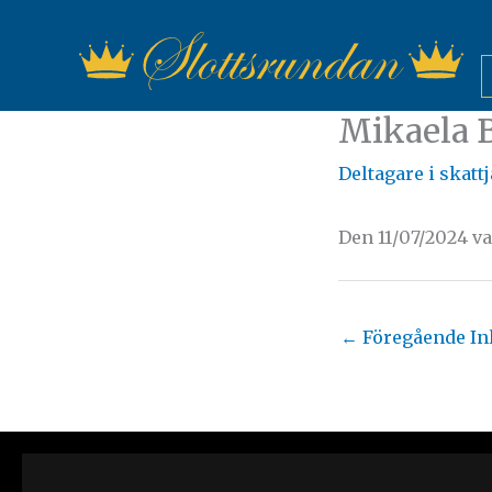
Hoppa
till
innehåll
Mikaela 
Deltagare i skatt
Den 11/07/2024 
←
Föregående In