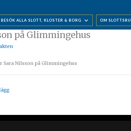
BESÖK ALLA SLOTT, KLOSTER & BORG
OM SLOTTSR
sson på Glimmingehus
jakten
ar Sara Nilsson på Glimmingehus
lägg