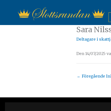
Hoppa
till
innehåll
Sara Nil
Deltagare i skatt
Den 14/07/2025 v
←
Föregående In