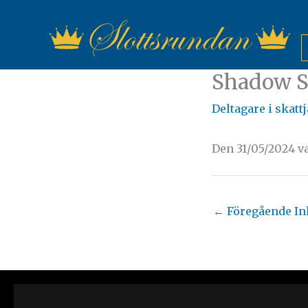
Hoppa
till
innehåll
Shadow S
Deltagare i skatt
Den 31/05/2024 v
←
Föregående In