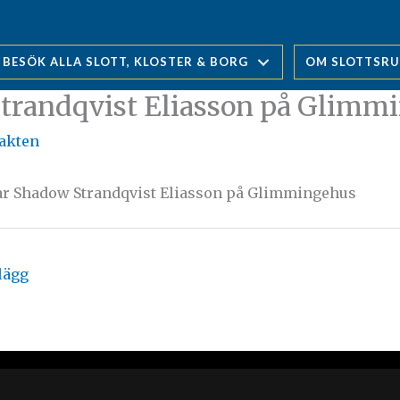
BESÖK ALLA SLOTT, KLOSTER & BORG
OM SLOTTSR
trandqvist Eliasson på Glimm
jakten
ar Shadow Strandqvist Eliasson på Glimmingehus
lägg