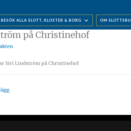
BESÖK ALLA SLOTT, KLOSTER & BORG
OM SLOTTSR
ström på Christinehof
jakten
ar Siri Lindström på Christinehof
lägg