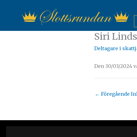
Hoppa
till
innehåll
Siri Lind
Deltagare i skatt
Den 30/03/2024 v
←
Föregående In