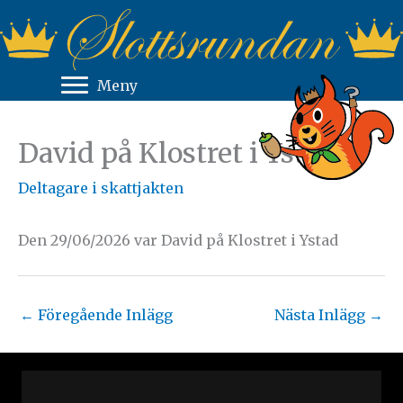
Hoppa
till
innehåll
Meny
David på Klostret i Ystad
Deltagare i skattjakten
Den 29/06/2026 var David på Klostret i Ystad
←
Föregående Inlägg
Nästa Inlägg
→