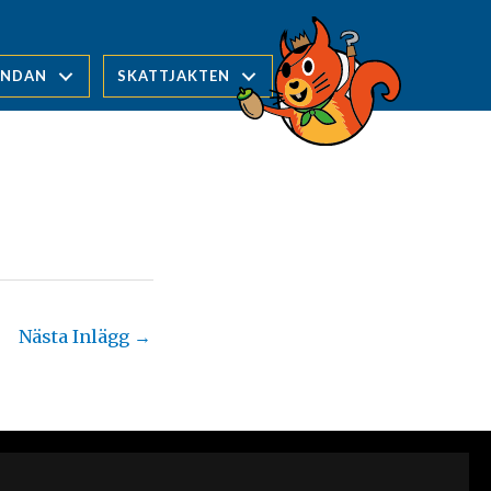
UNDAN
SKATTJAKTEN
Nästa Inlägg
→