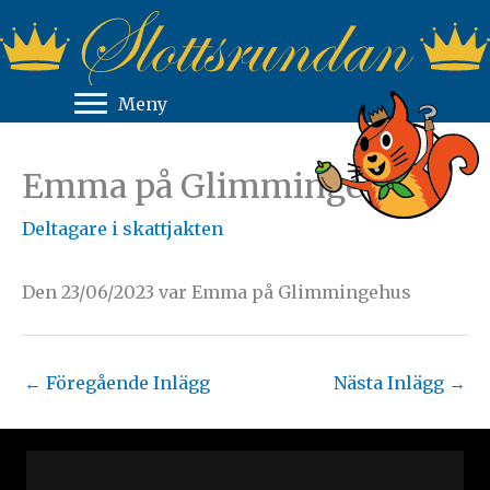
Hoppa
till
innehåll
Meny
Emma på Glimmingehus
Deltagare i skattjakten
Den 23/06/2023 var Emma på Glimmingehus
←
Föregående Inlägg
Nästa Inlägg
→