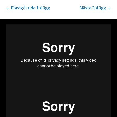
←
Föregående Inlägg
Nästa Inlägg
→