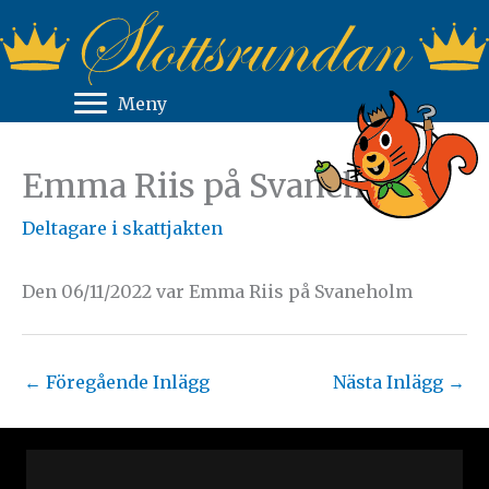
Hoppa
till
innehåll
Meny
Emma Riis på Svaneholm
Deltagare i skattjakten
Den 06/11/2022 var Emma Riis på Svaneholm
←
Föregående Inlägg
Nästa Inlägg
→